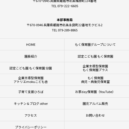
〒670−0945 兵庫県姫路市北条梅原町134番地
TEL 079−222−6605
本部事務局
〒670-0946 兵庫県姫路市北条永良町22番地モクビル2
TEL 079-289-8865
HOME
もく保育園グループについて
園長紹介
認定こども園 もく保育園
企業主導型保育園
認定こども園 もく保育園 分園
もく保育園プラス
企業主導型保育園
もく保育園
アトリエmokuこども舎
病児・病後児保育室
子育て支援ひろば
お家day保育園（YouTube）
キッチン＆ブログ other
園児アルバム販売
アクセス
お問い合わせ
プライバシーポリシー