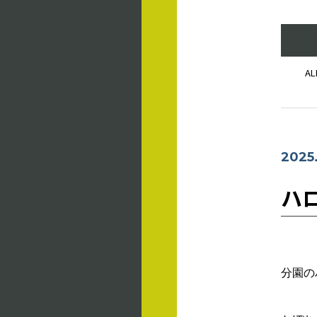
AL
2025.
ハ
分園の