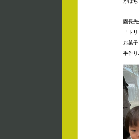
かぼち
園長先
「トリ
お菓子
手作り