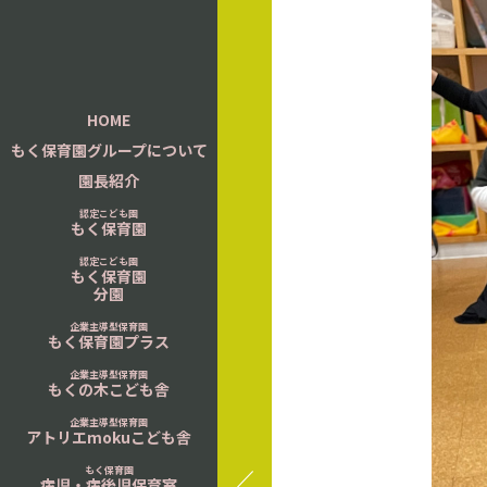
HOME
もく保育園グループについて
園長紹介
認定こども園
もく保育園
認定こども園
もく保育園
分園
企業主導型保育園
もく保育園プラス
企業主導型保育園
もくの木こども舎
企業主導型保育園
アトリエmokuこども舎
もく保育園
病児・病後児保育室