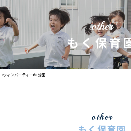
other
もく保育
ハロウィンパーティー🎃 分園
other
もく保育園