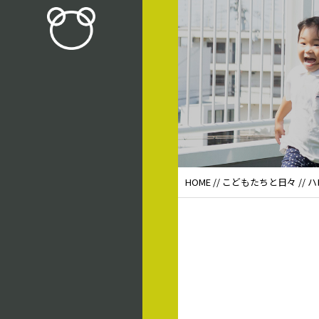
HOME
//
こどもたちと日々
// 