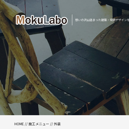
想いの沢山詰まった建築・空間デザイン
HOME
//
施工メニュー
//
外装